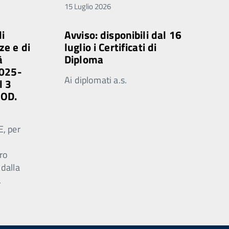
15 Luglio 2026
di
Avviso: disponibili dal 16
ze e di
luglio i Certificati di
à
Diploma
2025-
Ai diplomati a.s.
l 3
MOD.
E, per
ro
 dalla
.