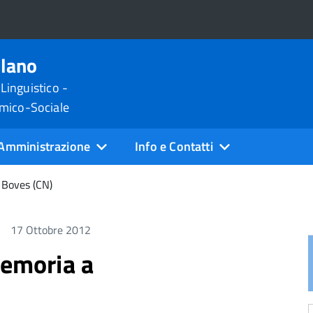
ilano
 Linguistico -
omico-Sociale
Amministrazione
Info e Contatti
a Boves (CN)
17 Ottobre 2012
Memoria a