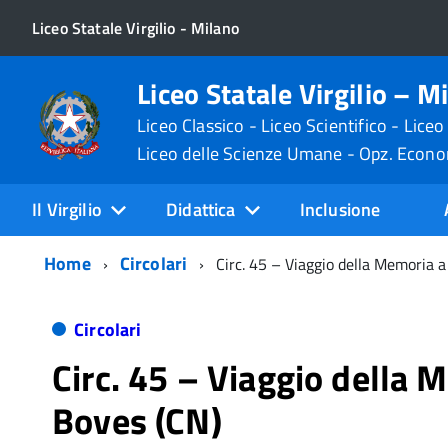
Liceo Statale Virgilio - Milano
Liceo Statale Virgilio – M
Liceo Classico - Liceo Scientifico - Liceo
Liceo delle Scienze Umane - Opz. Econ
Il Virgilio
Didattica
Inclusione
Home
Circolari
Circ. 45 – Viaggio della Memoria 
Circolari
Circ. 45 – Viaggio della 
Boves (CN)