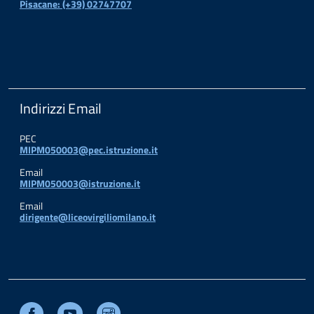
Pisacane: (+39) 02747707
Indirizzi Email
PEC
MIPM050003@pec.istruzione.it
Email
MIPM050003@istruzione.it
Email
dirigente@liceovirgiliomilano.it
Facebook
Youtube
Instagram