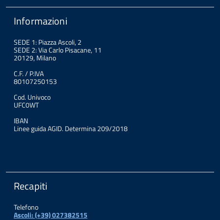
Informazioni
SEDE 1: Piazza Ascoli, 2
SEDE 2: Via Carlo Pisacane, 11
20129, Milano
C.F. / P.IVA
80107250153
Cod. Univoco
UFC0WT
IBAN
Linee guida AGID. Determina 209/2018
Recapiti
Telefono
Ascoli: (+39) 027382515