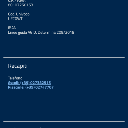
C.F. / P.IVA
80107250153
Cod. Univoco
UFC0WT
IBAN
Linee guida AGID. Determina 209/2018
Recapiti
Telefono
Ascoli: (+39) 027382515
Pisacane: (+39) 02747707