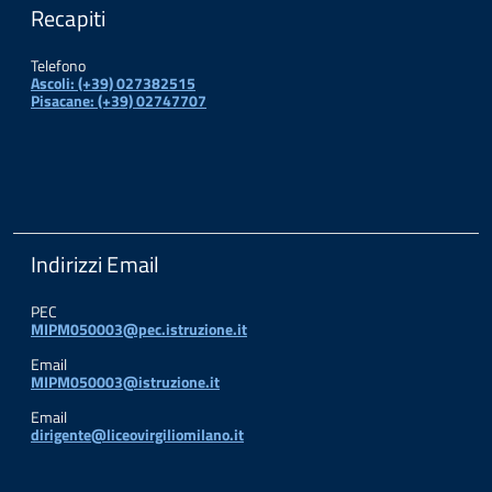
Recapiti
Telefono
Ascoli: (+39) 027382515
Pisacane: (+39) 02747707
Indirizzi Email
PEC
MIPM050003@pec.istruzione.it
Email
MIPM050003@istruzione.it
Email
dirigente@liceovirgiliomilano.it