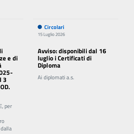
Circolari
15 Luglio 2026
di
Avviso: disponibili dal 16
ze e di
luglio i Certificati di
à
Diploma
2025-
Ai diplomati a.s.
l 3
MOD.
E, per
ro
 dalla