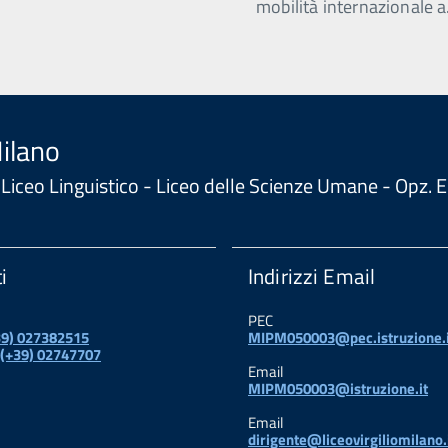
mobilità internazionale a
Milano
 - Liceo Linguistico - Liceo delle Scienze Umane - Opz
i
Indirizzi Email
PEC
+39) 027382515
MIPM050003@pec.istruzione.i
 (+39) 02747707
Email
MIPM050003@istruzione.it
Email
dirigente@liceovirgiliomilano.