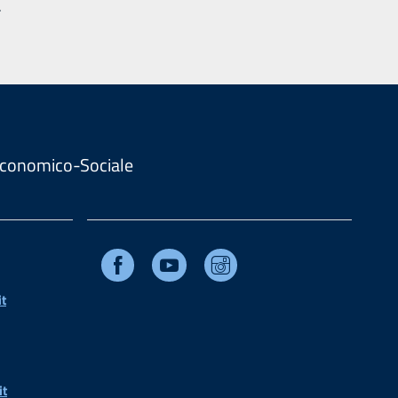
.
. Economico-Sociale
Facebook
Youtube
Instagram
t
it