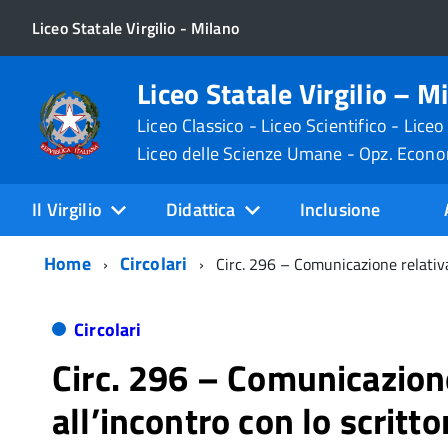
Liceo Statale Virgilio - Milano
Liceo Statale Virgilio – M
Liceo Classico - Liceo Scientifico - Liceo
Liceo delle Scienze Umane - Opz. Econ
Il Virgilio
Didattica
Inclusione
Home
Circolari
Circ. 296 – Comunicazione relativa
Circolari
Circ. 296 – Comunicazione
all’incontro con lo scritt