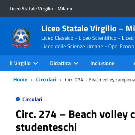
Liceo Statale Virgilio - Milano
Liceo Statale Virgilio – M
Liceo Classico - Liceo Scientifico - Liceo
Liceo delle Scienze Umane - Opz. Econ
Il Virgilio
Didattica
Inclusione
Home
Circolari
Circ. 274 – Beach volley campiona
Circolari
Circ. 274 – Beach volley 
studenteschi