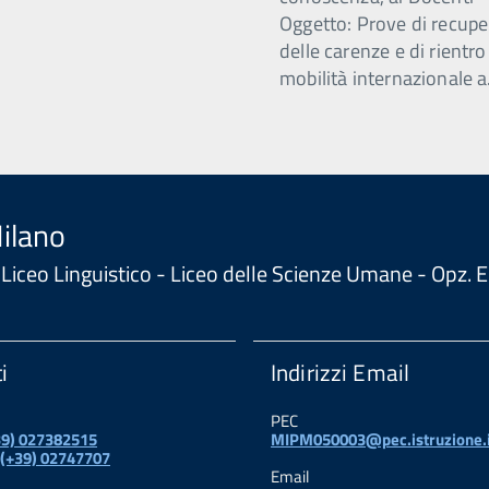
Oggetto: Prove di recupe
delle carenze e di rientro
mobilità internazionale a
Milano
 - Liceo Linguistico - Liceo delle Scienze Umane - Opz
i
Indirizzi Email
PEC
+39) 027382515
MIPM050003@pec.istruzione.i
 (+39) 02747707
Email