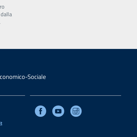
ro
 dalla
.
. Economico-Sociale
Facebook
Youtube
Instagram
t