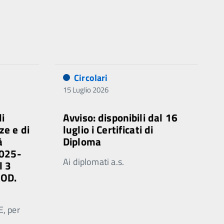
Circolari
15 Luglio 2026
di
Avviso: disponibili dal 16
ze e di
luglio i Certificati di
à
Diploma
2025-
Ai diplomati a.s.
l 3
MOD.
E, per