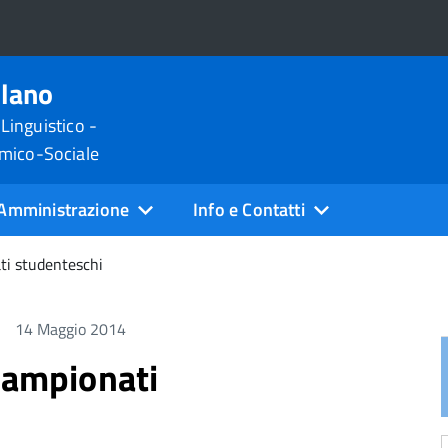
ilano
 Linguistico -
omico-Sociale
Amministrazione
Info e Contatti
ti studenteschi
14 Maggio 2014
campionati