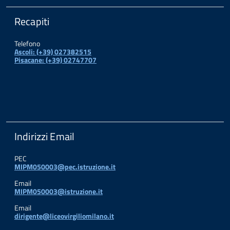
Recapiti
Telefono
Ascoli: (+39) 027382515
Pisacane: (+39) 02747707
Indirizzi Email
PEC
MIPM050003@pec.istruzione.it
Email
MIPM050003@istruzione.it
Email
dirigente@liceovirgiliomilano.it