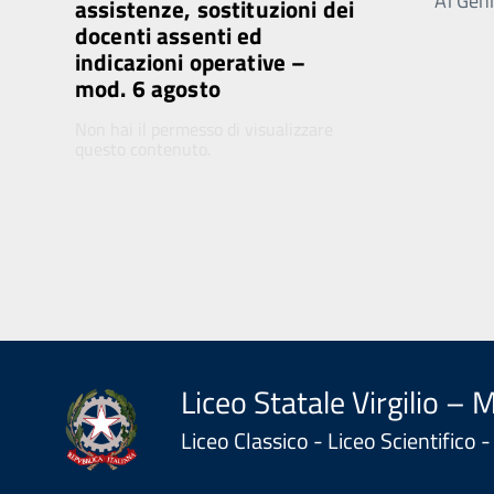
Ai Genit
assistenze, sostituzioni dei
docenti assenti ed
indicazioni operative –
mod. 6 agosto
Non hai il permesso di visualizzare
questo contenuto.
Liceo Statale Virgilio – 
Liceo Classico - Liceo Scientifico