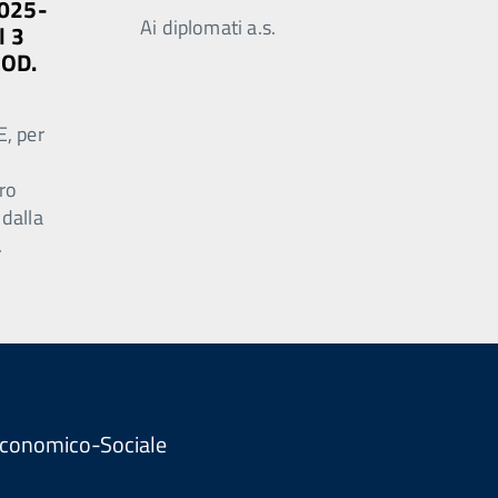
2025-
Ai diplomati a.s.
l 3
MOD.
E, per
ro
 dalla
.
. Economico-Sociale