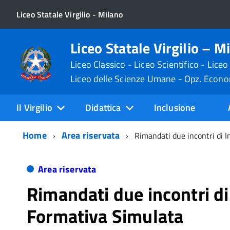
Liceo Statale Virgilio - Milano
Liceo Statale Virgilio – M
Liceo Classico - Liceo Scientifico - Liceo
Liceo delle Scienze Umane - Opz. Econ
Il Virgilio
Didattica
Inclusione
Home
Area riservata
Rimandati due incontri di 
Area riservata
Rimandati due incontri d
Formativa Simulata