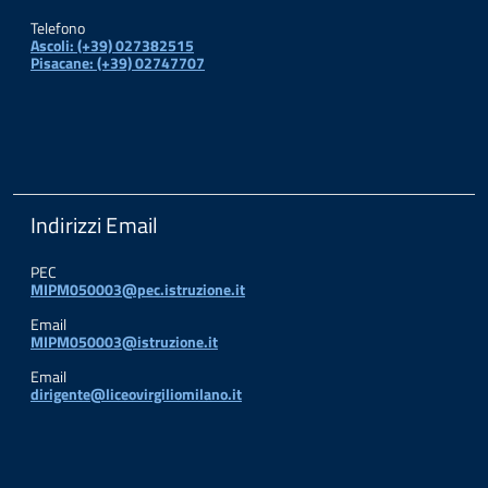
Telefono
Ascoli: (+39) 027382515
Pisacane: (+39) 02747707
Indirizzi Email
PEC
MIPM050003@pec.istruzione.it
Email
MIPM050003@istruzione.it
Email
dirigente@liceovirgiliomilano.it