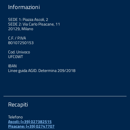
Informazioni
SEDE 1: Piazza Ascoli, 2
SEDE 2: Via Carlo Pisacane, 11
20129, Milano
C.F. / P.IVA
80107250153
Cod. Univoco
UFC0WT
IBAN
Linee guida AGID. Determina 209/2018
Recapiti
Telefono
Ascoli: (+39) 027382515
Pisacane: (+39) 02747707