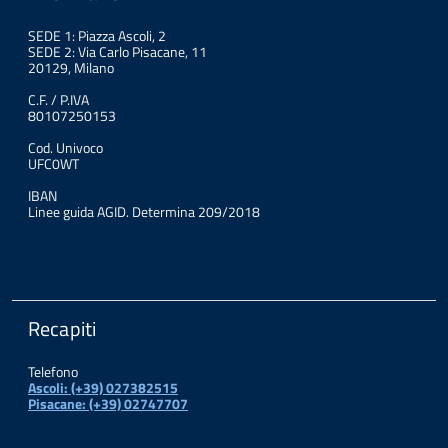
SEDE 1: Piazza Ascoli, 2
SEDE 2: Via Carlo Pisacane, 11
20129, Milano
C.F. / P.IVA
80107250153
Cod. Univoco
UFC0WT
IBAN
Linee guida AGID. Determina 209/2018
Recapiti
Telefono
Ascoli: (+39) 027382515
Pisacane: (+39) 02747707