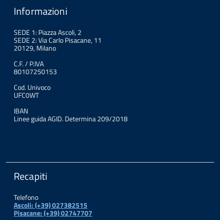
Informazioni
SEDE 1: Piazza Ascoli, 2
SEDE 2: Via Carlo Pisacane, 11
20129, Milano
C.F. / P.IVA
80107250153
Cod. Univoco
UFC0WT
IBAN
Linee guida AGID. Determina 209/2018
Recapiti
Telefono
Ascoli: (+39) 027382515
Pisacane: (+39) 02747707