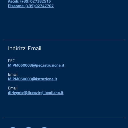
Ascoli: (+39) 027382515
Pisacane: (+39) 02747707
Indirizzi Email
PEC
MIPM050003@pec.istruzione.it
Email
MIPM050003@istruzione.it
Email
dirigente@liceovirgiliomilano.it