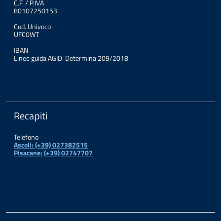
C.F. / P.IVA
80107250153
Cod. Univoco
UFC0WT
IBAN
Linee guida AGID. Determina 209/2018
Recapiti
Telefono
Ascoli: (+39) 027382515
Pisacane: (+39) 02747707