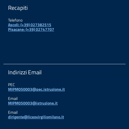
Recapiti
Telefono
Ascoli: (+39) 027382515
Pisacane: (+39) 02747707
Indirizzi Email
PEC
MIPM050003@pec.istruzione.it
Email
MIPM050003@istruzione.it
Email
dirigente@liceovirgiliomilano.it