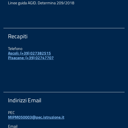
Linee guida AGID. Determina 209/2018
Recapiti
Telefono
Ascoli: (+39) 027382515
Pisacane: (+39) 02747707
Indirizzi Email
PEC
MIPM050003@pec.istruzione.it
Email