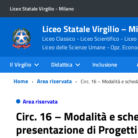
Liceo Statale Virgilio - Milano
Liceo Statale Virgilio – M
Liceo Classico - Liceo Scientifico - Liceo
Liceo delle Scienze Umane - Opz. Econ
Il Virgilio
Didattica
Inclusione
Home
Area riservata
Circ. 16 – Modalità e sched
Area riservata
Circ. 16 – Modalità e sch
presentazione di Progetti