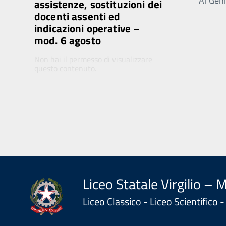
Ai Genit
assistenze, sostituzioni dei
docenti assenti ed
indicazioni operative –
mod. 6 agosto
Non hai il permesso di visualizzare
questo contenuto.
Liceo Statale Virgilio – 
Liceo Classico - Liceo Scientifico