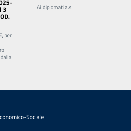
2025-
Ai diplomati a.s.
l 3
MOD.
E, per
ro
 dalla
.
. Economico-Sociale