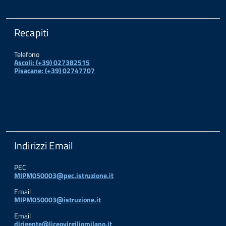
Recapiti
Telefono
Ascoli: (+39) 027382515
Pisacane: (+39) 02747707
Indirizzi Email
PEC
MIPM050003@pec.istruzione.it
Email
MIPM050003@istruzione.it
Email
dirigente@liceovirgiliomilano.it