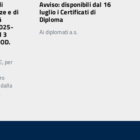
di
Avviso: disponibili dal 16
ze e di
luglio i Certificati di
à
Diploma
2025-
Ai diplomati a.s.
l 3
MOD.
E, per
ro
 dalla
.