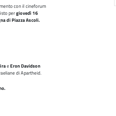
amento con il cineforum
visto per
giovedì 16
na di Piazza Ascoli.
ira
e
Eron Davidson
raeliane di Apartheid.
mo.