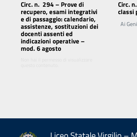
Circ. n. 294 – Prove di
Circ. 
recupero, esami integrativi
classi
e di passaggio: calendario,
Ai Genit
assistenze, sostituzioni dei
docenti assenti ed
indicazioni operative –
mod. 6 agosto
Non hai il permesso di visualizzare
questo contenuto.
Liceo Statale Virgilio – 