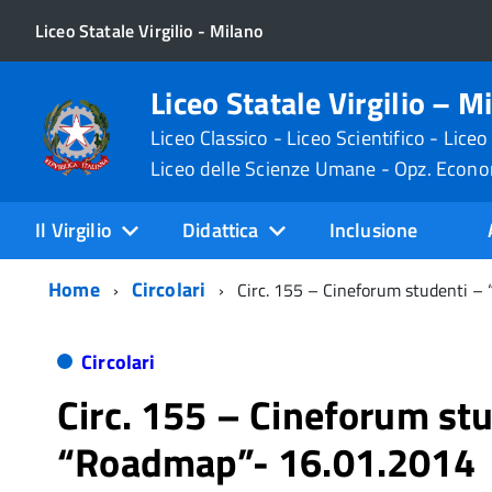
Liceo Statale Virgilio - Milano
Liceo Statale Virgilio – M
Liceo Classico - Liceo Scientifico - Liceo
Liceo delle Scienze Umane - Opz. Econ
Il Virgilio
Didattica
Inclusione
Home
Circolari
Circ. 155 – Cineforum studenti 
Circolari
Circ. 155 – Cineforum st
“Roadmap”- 16.01.2014