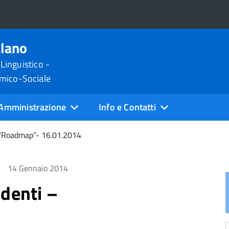
ilano
 Linguistico -
omico-Sociale
Amministrazione
Info e Contatti
– “Roadmap”- 16.01.2014
14 Gennaio 2014
udenti –