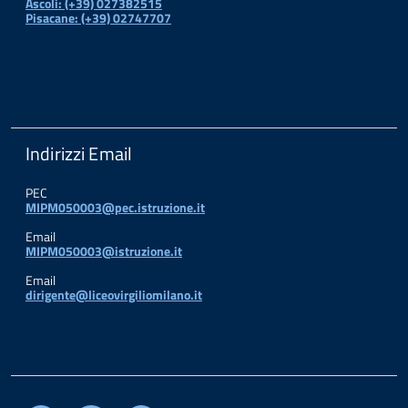
Ascoli: (+39) 027382515
Pisacane: (+39) 02747707
Indirizzi Email
PEC
MIPM050003@pec.istruzione.it
Email
MIPM050003@istruzione.it
Email
dirigente@liceovirgiliomilano.it