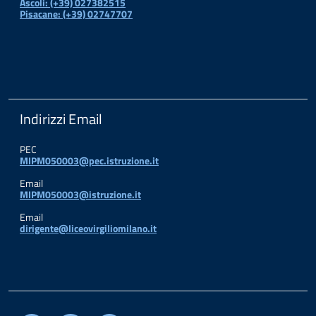
Ascoli: (+39) 027382515
Pisacane: (+39) 02747707
Indirizzi Email
PEC
MIPM050003@pec.istruzione.it
Email
MIPM050003@istruzione.it
Email
dirigente@liceovirgiliomilano.it