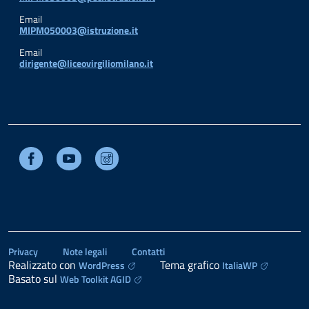
Email
MIPM050003@istruzione.it
Email
dirigente@liceovirgiliomilano.it
Facebook
Youtube
Instagram
Privacy
Note legali
Contatti
Realizzato con
Tema grafico
WordPress
ItaliaWP
Basato sul
Web Toolkit AGID