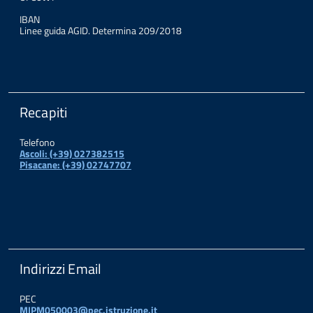
IBAN
Linee guida AGID. Determina 209/2018
Recapiti
Telefono
Ascoli: (+39) 027382515
Pisacane: (+39) 02747707
Indirizzi Email
PEC
MIPM050003@pec.istruzione.it