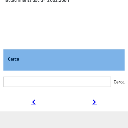
[attachments docid=”2682,2681″]
Cerca
Cerca
Pagina
Pagina
precedente
successiva