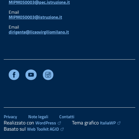
MIPM050003@pec.istruzione.it
Email
MIPM050003@istruzione.it
Email
dirigente@liceovirgiliomilano.it
Facebook
Youtube
Instagram
Privacy
Note legali
Contatti
Realizzato con
Tema grafico
WordPress
ItaliaWP
Basato sul
Web Toolkit AGID