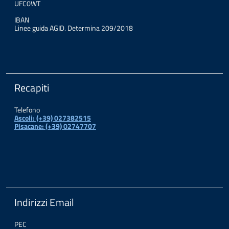
UFC0WT
IBAN
Linee guida AGID. Determina 209/2018
Recapiti
Telefono
Ascoli: (+39) 027382515
Pisacane: (+39) 02747707
Indirizzi Email
PEC