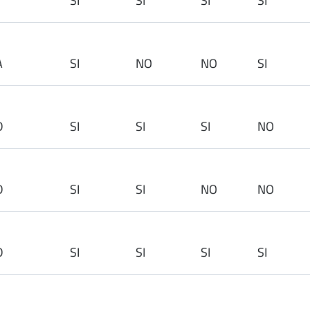
SI
SI
SI
SI
A
SI
NO
NO
SI
1SD
SI
SI
SI
NO
1SD
SI
SI
NO
NO
1SD
SI
SI
SI
SI