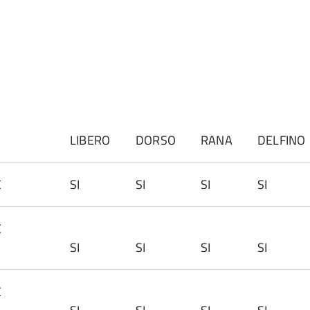
LIBERO
DORSO
RANA
DELFINO
C
SI
SI
SI
SI
LE
SI
SI
SI
SI
LE