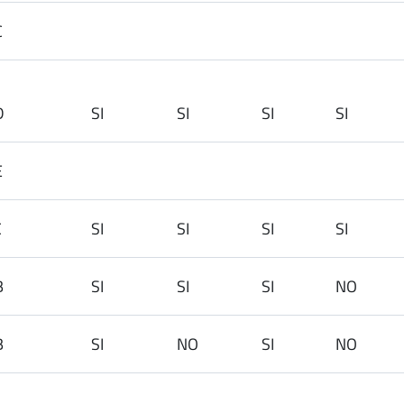
C
2SD
SI
SI
SI
SI
E
C
SI
SI
SI
SI
B
SI
SI
SI
NO
B
SI
NO
SI
NO