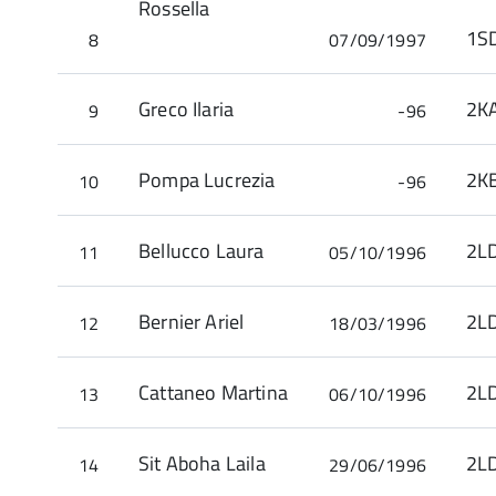
Rossella
8
07/09/1997
Greco Ilaria
2K
9
-96
Pompa Lucrezia
2K
10
-96
Bellucco Laura
2L
11
05/10/1996
Bernier Ariel
2L
12
18/03/1996
Cattaneo Martina
2L
13
06/10/1996
Sit Aboha Laila
2L
14
29/06/1996