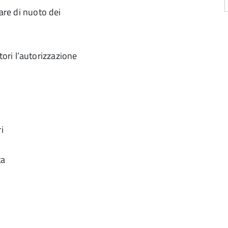
gare di nuoto dei
ori l’autorizzazione
2
i
ta