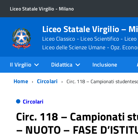
Liceo Statale Virgilio - Milano
Liceo Statale Virgilio – M
Liceo Classico - Liceo Scientifico - Liceo
Liceo delle Scienze Umane - Opz. Econ
Il Virgilio
Didattica
Inclusione
Home
Circolari
Circ. 118 – Campionati studente
Circolari
Circ. 118 – Campionati s
– NUOTO – FASE D’ISTI