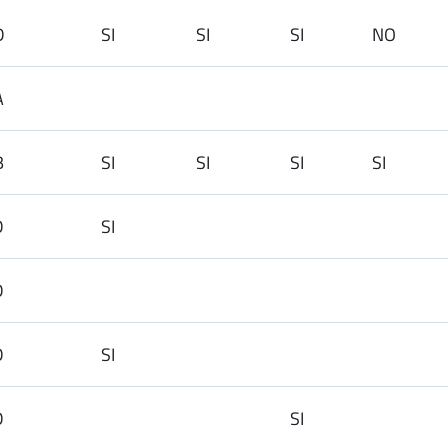
1SD
SI
SI
SI
NO
A
B
SI
SI
SI
SI
D
SI
D
D
SI
D
SI