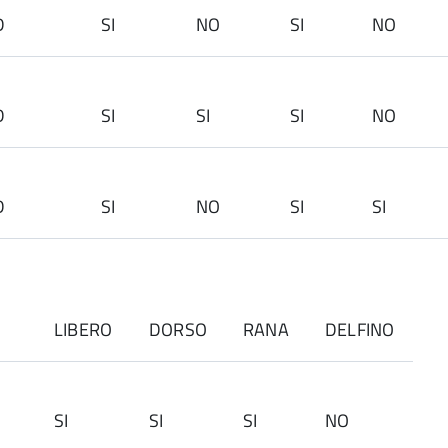
3SD
SI
NO
SI
NO
3SD
SI
SI
SI
NO
SD
SI
NO
SI
SI
LIBERO
DORSO
RANA
DELFINO
E
SI
SI
SI
NO