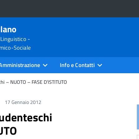
ilano
 Linguistico -
omico-Sociale
Amministrazione
Info e Contatti
schi – NUOTO – FASE D’ISTITUTO
17 Gennaio 2012
tudenteschi
TUTO