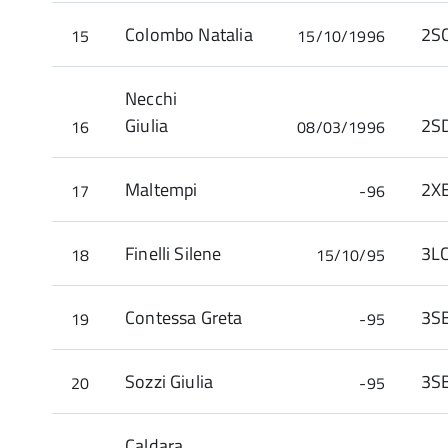
Colombo Natalia
2S
15
15/10/1996
Necchi
Giulia
16
08/03/1996
Maltempi
2X
17
-96
Finelli Silene
3L
18
15/10/95
Contessa Greta
3S
19
-95
Sozzi Giulia
3S
20
-95
Caldara