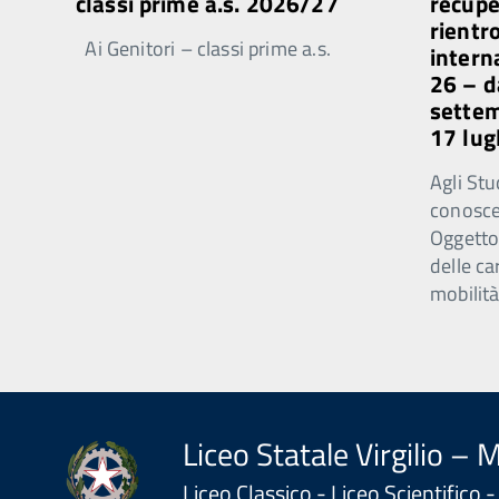
classi prime a.s. 2026/27
recupe
rientr
Ai Genitori – classi prime a.s.
intern
26 – d
sette
17 lug
Agli Stu
conosce
Oggetto
delle ca
mobilità
Liceo Statale Virgilio – 
Liceo Classico - Liceo Scientifico