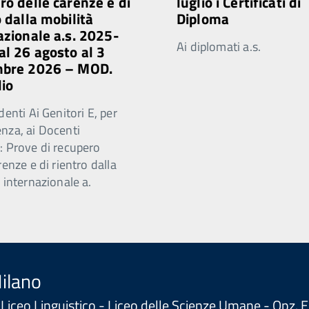
ro delle carenze e di
luglio i Certificati di
o dalla mobilità
Diploma
azionale a.s. 2025-
Ai diplomati a.s.
al 26 agosto al 3
mbre 2026 – MOD.
lio
denti Ai Genitori E, per
nza, ai Docenti
: Prove di recupero
renze e di rientro dalla
 internazionale a.
Milano
 - Liceo Linguistico - Liceo delle Scienze Umane - Opz