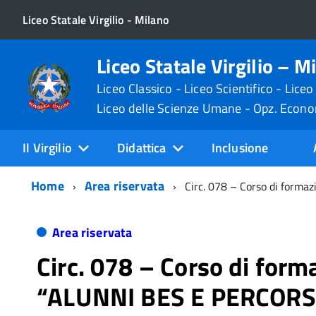
Liceo Statale Virgilio - Milano
Liceo Statale Virgilio – M
Liceo Classico - Liceo Scientifico - Liceo
Liceo delle Scienze Umane - Opz. Econ
Il Virgilio
Didattica
Inclusione
Home
Area riservata
Circ. 078 – Corso di form
Area riservata
Circ. 078 – Corso di form
“ALUNNI BES E PERCORS