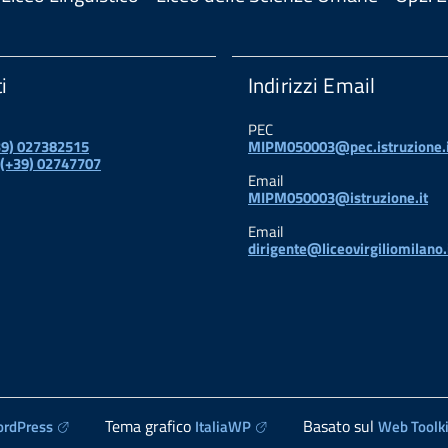
i
Indirizzi Email
PEC
+39) 027382515
MIPM050003@pec.istruzione.i
 (+39) 02747707
Email
MIPM050003@istruzione.it
Email
dirigente@liceovirgiliomilano.
Tema grafico
Basato sul
rdPress
ItaliaWP
Web Toolki