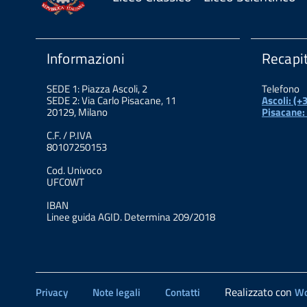
Informazioni
Recapit
SEDE 1: Piazza Ascoli, 2
Telefono
SEDE 2: Via Carlo Pisacane, 11
Ascoli: (
20129, Milano
Pisacane:
C.F. / P.IVA
80107250153
Cod. Univoco
UFC0WT
IBAN
Linee guida AGID. Determina 209/2018
Realizzato con
Privacy
Note legali
Contatti
Wo