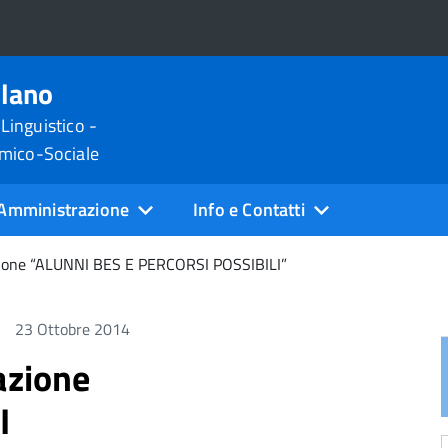
ilano
 Linguistico -
omico-Sociale
Amministrazione
Info e Contatti
azione “ALUNNI BES E PERCORSI POSSIBILI”
23 Ottobre 2014
azione
I