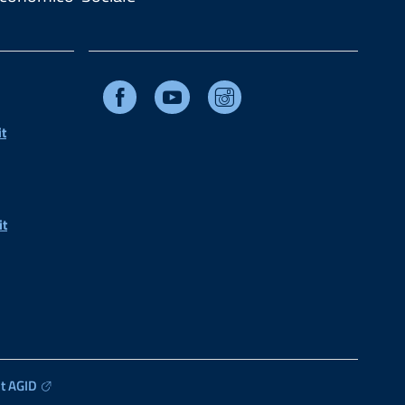
Facebook
Youtube
Instagram
t
it
t AGID