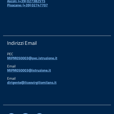
Ascoli: (+39) 027382515
Pisacane: (+39) 02747707
Indirizzi Email
PEC
MIPM050003@pec.istruzione.it
Email
MIPM050003@istruzione.it
Email
dirigente@liceovirgiliomilano.it