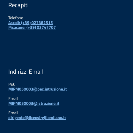
Recapiti
Telefono
Ascoli: (+39) 027382515
Pisacane: (+39) 02747707
Indirizzi Email
PEC
MIPM050003@pec.istruzione.it
Email
MIPM050003@istruzione.it
Email
dirigente@liceovirgiliomilano.it