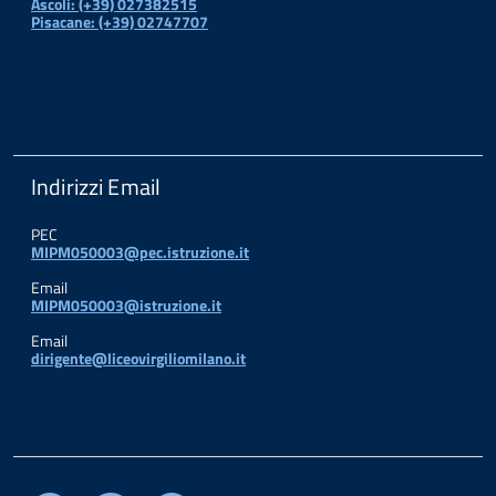
Ascoli: (+39) 027382515
Pisacane: (+39) 02747707
Indirizzi Email
PEC
MIPM050003@pec.istruzione.it
Email
MIPM050003@istruzione.it
Email
dirigente@liceovirgiliomilano.it