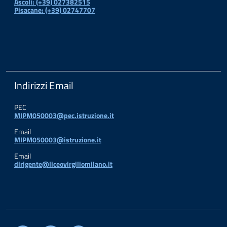
Ascoli: (+39) 027382515
Pisacane: (+39) 02747707
Indirizzi Email
PEC
MIPM050003@pec.istruzione.it
Email
MIPM050003@istruzione.it
Email
dirigente@liceovirgiliomilano.it