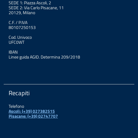
SEDE 1: Piazza Ascoli, 2
SEDE 2: Via Carlo Pisacane, 11
20129, Milano
C.F. / P.IVA
80107250153
Cod. Univoco
UFC0WT
IBAN
Linee guida AGID. Determina 209/2018
Recapiti
Telefono
Ascoli: (+39) 027382515
Pisacane: (+39) 02747707