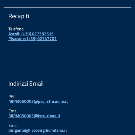
Recapiti
Telefono
Ascoli: (+39) 027382515
Pisacane: (+39) 02747707
Indirizzi Email
PEC
MIPM050003@pec.istruzione.it
Email
MIPM050003@istruzione.it
Email
dirigente@liceovirgiliomilano.it