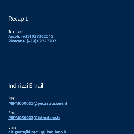
Recapiti
Telefono
Ascoli: (+39) 027382515
Pisacane: (+39) 02747707
Indirizzi Email
PEC
MIPM050003@pec.istruzione.it
Email
MIPM050003@istruzione.it
Email
dirigente@liceovirgiliomilano.it