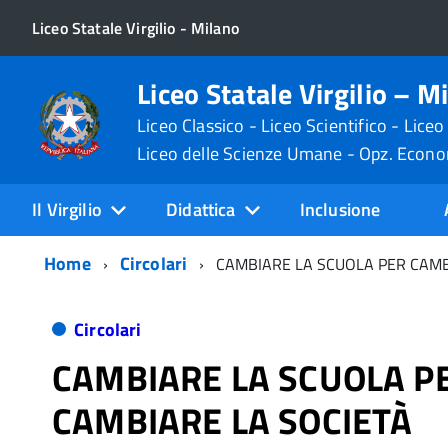
Liceo Statale Virgilio - Milano
Liceo Statale Virgilio – M
Liceo Classico - Liceo Scientifico - Liceo
Liceo delle Scienze Umane - Opz. Econ
Il Virgilio
Didattica
Inclusione
Home
Circolari
CAMBIARE LA SCUOLA PER CAMB
Circolari
CAMBIARE LA SCUOLA P
CAMBIARE LA SOCIETÀ