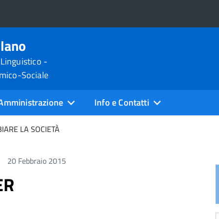
ilano
 Linguistico -
omico-Sociale
Amministrazione
Info e Contatti
IARE LA SOCIETÀ
20 Febbraio 2015
ER