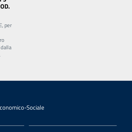
MOD.
E, per
ro
 dalla
.
. Economico-Sociale