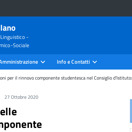
ilano
 Linguistico -
omico-Sociale
Amministrazione
Info e Contatti
ni per il rinnovo componente studentesca nel Consiglio d’Istituto:
27 Ottobre 2020
elle
omponente