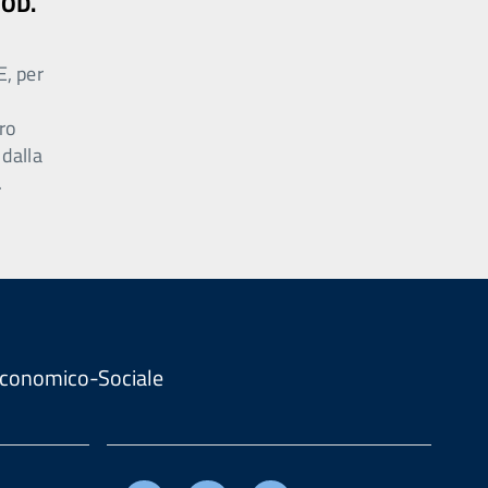
MOD.
E, per
ro
 dalla
.
. Economico-Sociale