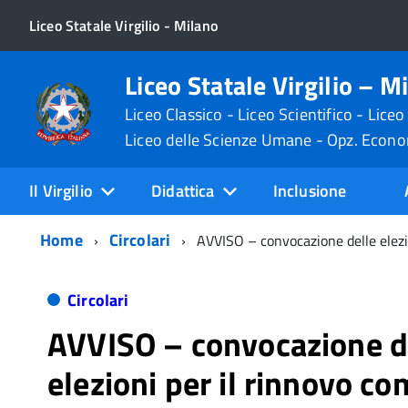
Liceo Statale Virgilio - Milano
Liceo Statale Virgilio – M
Liceo Classico - Liceo Scientifico - Liceo
Liceo delle Scienze Umane - Opz. Econ
Il Virgilio
Didattica
Inclusione
Home
Circolari
AVVISO – convocazione delle elezio
Circolari
AVVISO – convocazione d
elezioni per il rinnovo c