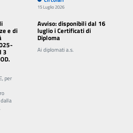
15 Luglio 2026
di
Avviso: disponibili dal 16
ze e di
luglio i Certificati di
à
Diploma
2025-
Ai diplomati a.s.
l 3
MOD.
E, per
ro
 dalla
.