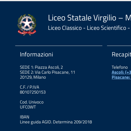
Liceo Statale Virgilio – 
Liceo Classico - Liceo Scientifico
Informazioni
Recapit
SEDE 1: Piazza Ascoli, 2
Telefono
SEDE 2: Via Carlo Pisacane, 11
Ascoli: (
20129, Milano
Pisacane:
C.F. / P.IVA
80107250153
Cod. Univoco
UFC0WT
IBAN
Linee guida AGID. Determina 209/2018