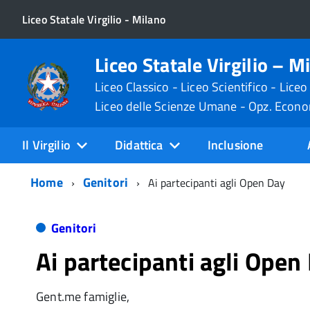
Liceo Statale Virgilio - Milano
Liceo Statale Virgilio – M
Liceo Classico - Liceo Scientifico - Liceo
Liceo delle Scienze Umane - Opz. Econ
Il Virgilio
Didattica
Inclusione
Home
Genitori
Ai partecipanti agli Open Day
Genitori
Ai partecipanti agli Open
Gent.me famiglie,