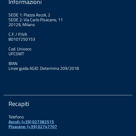
Informazioni
SEDE 1: Piazza Ascoli, 2
SEDE 2: Via Carlo Pisacane, 11
20129, Milano
C.F. / P.IVA
80107250153
Cod. Univoco
UFC0WT
IBAN
Linee guida AGID. Determina 209/2018
Recapiti
Telefono
Ascoli: (+39) 027382515
Pisacane: (+39) 02747707