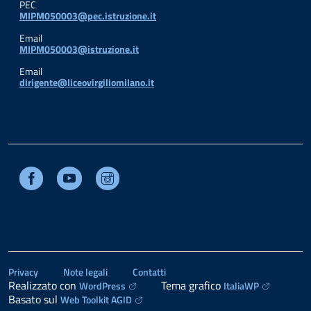
PEC
MIPM050003@pec.istruzione.it
Email
MIPM050003@istruzione.it
Email
dirigente@liceovirgiliomilano.it
Facebook
Youtube
Instagram
Privacy
Note legali
Contatti
Realizzato con
Tema grafico
WordPress
ItaliaWP
Basato sul
Web Toolkit AGID