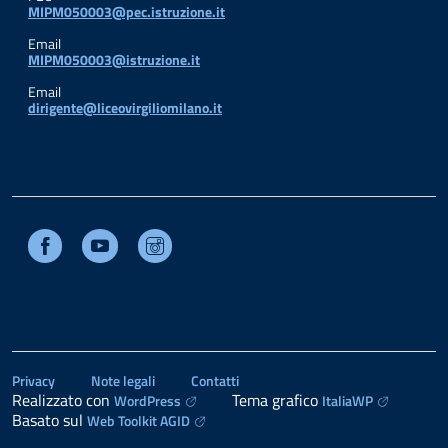
MIPM050003@pec.istruzione.it
Email
MIPM050003@istruzione.it
Email
dirigente@liceovirgiliomilano.it
Facebook
Youtube
Instagram
Privacy
Note legali
Contatti
Realizzato con
Tema grafico
WordPress
ItaliaWP
Basato sul
Web Toolkit AGID