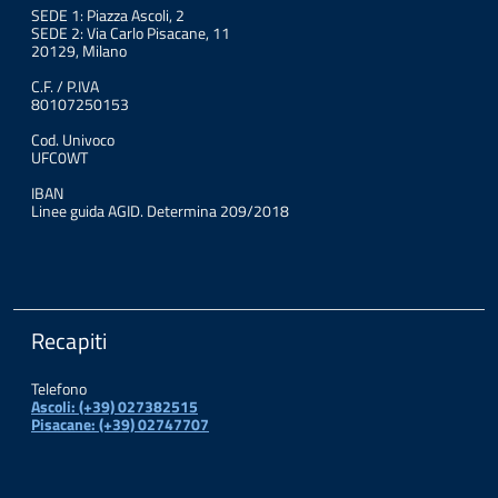
SEDE 1: Piazza Ascoli, 2
SEDE 2: Via Carlo Pisacane, 11
20129, Milano
C.F. / P.IVA
80107250153
Cod. Univoco
UFC0WT
IBAN
Linee guida AGID. Determina 209/2018
Recapiti
Telefono
Ascoli: (+39) 027382515
Pisacane: (+39) 02747707