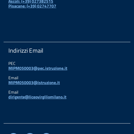
Ascoli: (+39) 027382515
Pisacane: (+39) 02747707
Indirizzi Email
PEC
MIPM050003@pec.istruzione.it
Email
MIPM050003@istruzione.it
Email
dirigente@liceovirgiliomilano.it