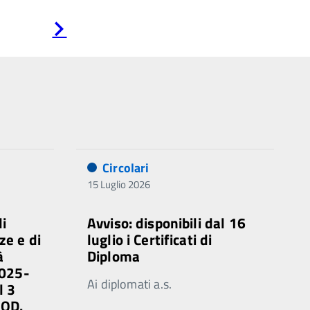
Pagina
successiva
Circolari
15 Luglio 2026
di
Avviso: disponibili dal 16
ze e di
luglio i Certificati di
à
Diploma
2025-
Ai diplomati a.s.
l 3
MOD.