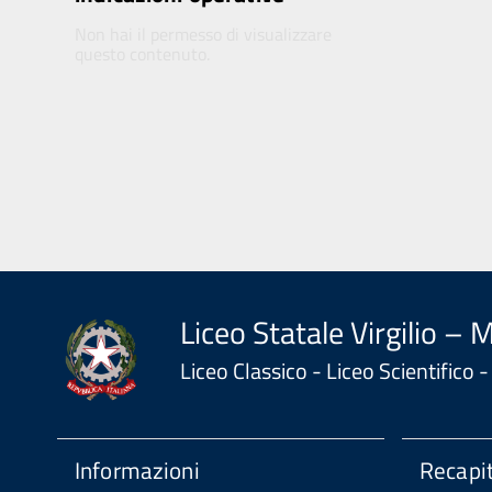
Non hai il permesso di visualizzare
questo contenuto.
Liceo Statale Virgilio – 
Liceo Classico - Liceo Scientifico
Informazioni
Recapit