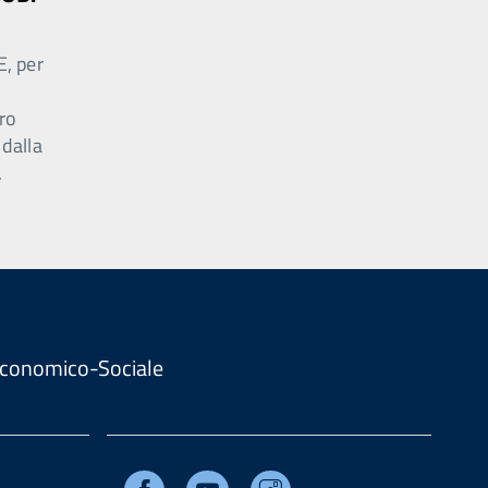
E, per
ro
 dalla
.
. Economico-Sociale
Facebook
Youtube
Instagram