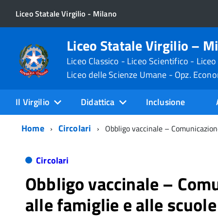
Liceo Statale Virgilio - Milano
Liceo Statale Virgilio – M
Liceo Classico - Liceo Scientifico - Liceo
Liceo delle Scienze Umane - Opz. Econ
Il Virgilio
Didattica
Inclusione
Home
Circolari
Obbligo vaccinale – Comunicazione 
Circolari
Obbligo vaccinale – Com
alle famiglie e alle scuole