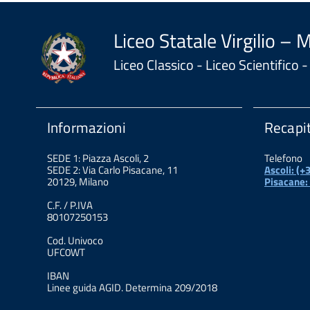
Liceo Statale Virgilio – 
Liceo Classico - Liceo Scientifico
Informazioni
Recapit
SEDE 1: Piazza Ascoli, 2
Telefono
SEDE 2: Via Carlo Pisacane, 11
Ascoli: (
20129, Milano
Pisacane:
C.F. / P.IVA
80107250153
Cod. Univoco
UFC0WT
IBAN
Linee guida AGID. Determina 209/2018