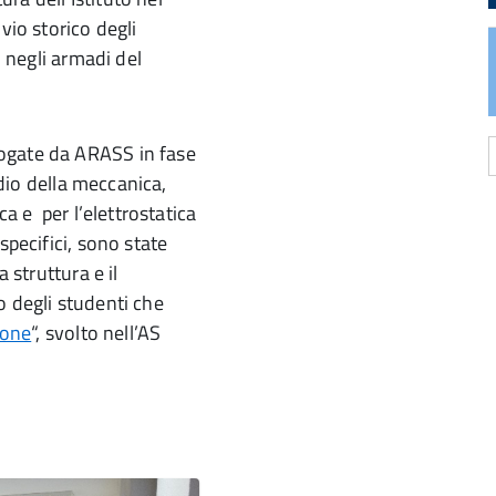
vio storico degli
o negli armadi del
ogate da ARASS in fase
udio della meccanica,
ca e per l’elettrostatica
specifici, sono state
a
d
a struttura e il
o degli studenti che
ione
“, svolto nell’AS