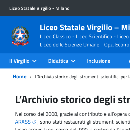
Liceo Statale Virgilio - Milano
Liceo Statale Virgilio – M
Liceo Classico - Liceo Scientifico - Liceo
Liceo delle Scienze Umane - Opz. Econ
Il Virgilio
Didattica
Inclusione
Home
L’Archivio storico degli strumenti scientifici per l
L’Archivio storico degli st
Nel corso del 2008, grazie al contributo e all’opera 
ARASS
, sono stati restaurati gli strumenti scienti
Liceo acquisiti nel corso del ‘900, a partire dall’apert