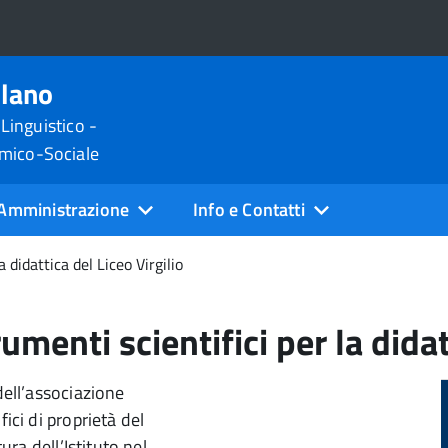
ilano
 Linguistico -
omico-Sociale
Amministrazione
Info e Contatti
a didattica del Liceo Virgilio
rumenti scientifici per la didat
dell’associazione
fici di proprietà del
ura dell’Istituto nel