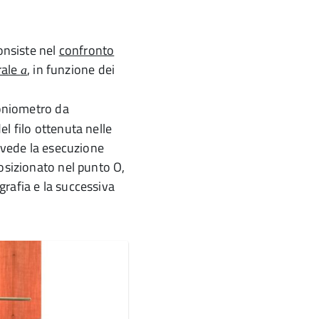
consiste nel
confronto
trale
, in funzione dei
a
oniometro da
l filo ottenuta nelle
i vede la esecuzione
posizionato nel punto O,
rafia e la successiva