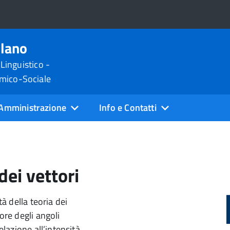
ilano
 Linguistico -
omico-Sociale
Amministrazione
Info e Contatti
dei vettori
tà della teoria dei
ore degli angoli
elazione all’intensità