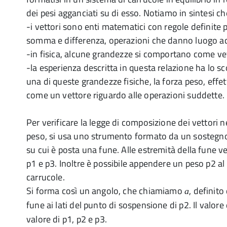
dei pesi agganciati su di esso. Notiamo in sintesi ch
-i vettori sono enti matematici con regole definite p
somma e differenza, operazioni che danno luogo ad a
-in fisica, alcune grandezze si comportano come vet
-la esperienza descritta in questa relazione ha lo sc
una di queste grandezze fisiche, la forza peso, effe
come un vettore riguardo alle operazioni suddette.
Per verificare la legge di composizione dei vettori n
peso, si usa uno strumento formato da un sostegno
su cui è posta una fune. Alle estremità della fune v
p1 e p3. Inoltre è possibile appendere un peso p2 al f
carrucole.
Si forma così un angolo, che chiamiamo
, definito
a
fune ai lati del punto di sospensione di p2. Il valore
valore di p1, p2 e p3.