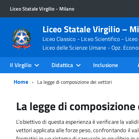
Liceo Statale Virgilio - Milano
Liceo Statale Virgilio – M
Liceo Classico - Liceo Scientifico - Liceo
Liceo delle Scienze Umane - Opz. Econ
Il Virgilio
Didattica
Inclusione
Home
La legge di composizione dei vettori
La legge di composizione 
L’obiettivo di questa esperienza è verificare la validi
vettori applicata alle forze peso, confrontando il val
formatisi in un sistema di carrucole in equilibrio in r