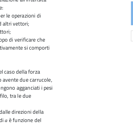
e:
er le operazioni di
ltri vettori;
tori;
opo di verificare che
ttivamente si comporti
a
d
el caso della forza
 avente due carrucole,
engono agganciati i pesi
ilo, tra le due
 dalle direzioni della
 di
è funzione del
a