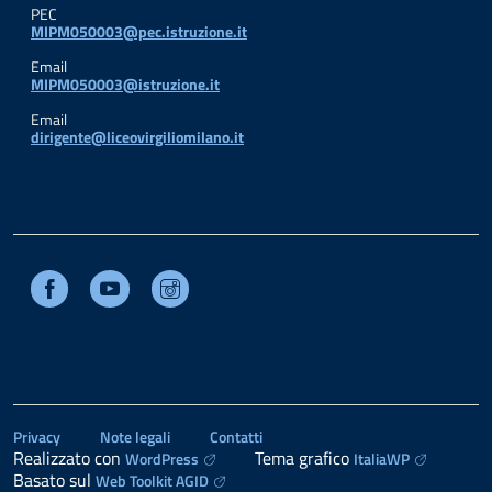
PEC
MIPM050003@pec.istruzione.it
Email
MIPM050003@istruzione.it
Email
dirigente@liceovirgiliomilano.it
Facebook
Youtube
Instagram
Privacy
Note legali
Contatti
Realizzato con
Tema grafico
WordPress
ItaliaWP
Basato sul
Web Toolkit AGID