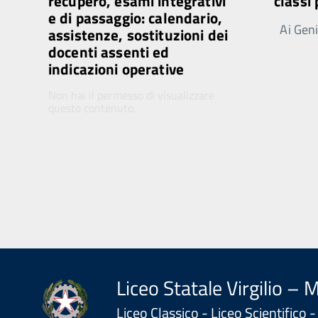
recupero, esami integrativi
classi
e di passaggio: calendario,
Ai Genit
assistenze, sostituzioni dei
docenti assenti ed
indicazioni operative
Non hai il permesso di visualizzare
questo contenuto.
Liceo Statale Virgilio – 
Liceo Classico - Liceo Scientifico