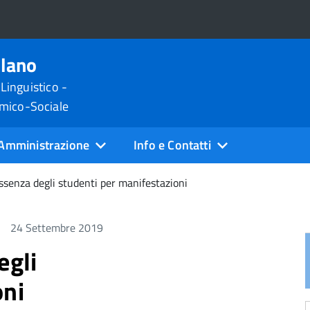
ilano
 Linguistico -
omico-Sociale
Amministrazione
Info e Contatti
assenza degli studenti per manifestazioni
24 Settembre 2019
egli
oni