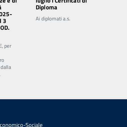
ze e di
luglio i Certificati di
à
Diploma
2025-
Ai diplomati a.s.
l 3
MOD.
E, per
ro
 dalla
.
. Economico-Sociale