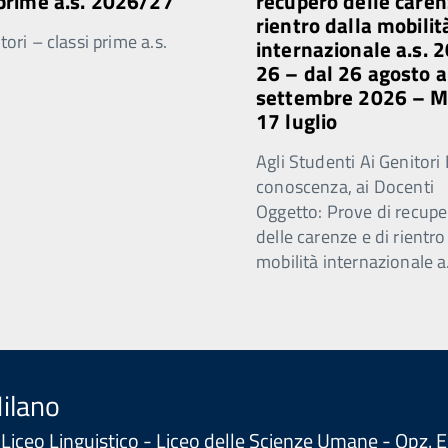
 prime a.s. 2026/27
recupero delle caren
rientro dalla mobilit
ori – classi prime a.s.
internazionale a.s. 
26 – dal 26 agosto a
settembre 2026 – 
17 luglio
Agli Studenti Ai Genitori 
conoscenza, ai Docenti
Oggetto: Prove di recupe
delle carenze e di rientro
mobilità internazionale a
Milano
 - Liceo Linguistico - Liceo delle Scienze Umane - Opz