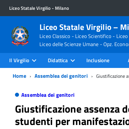
Liceo Statale Virgilio - Milano
Liceo Statale Virgilio – M
Liceo Classico - Liceo Scientifico - Liceo
Liceo delle Scienze Umane - Opz. Econ
Il Virgilio
Didattica
Inclusione
Home
Assemblea dei genitori
Giustificazione 
Assemblea dei genitori
Giustificazione assenza d
studenti per manifestazi