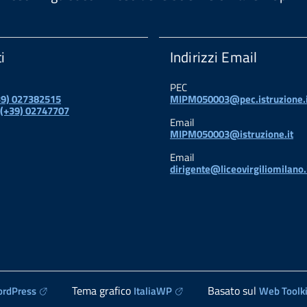
i
Indirizzi Email
PEC
+39) 027382515
MIPM050003@pec.istruzione.i
 (+39) 02747707
Email
MIPM050003@istruzione.it
Email
dirigente@liceovirgiliomilano.
Tema grafico
Basato sul
rdPress
ItaliaWP
Web Toolki