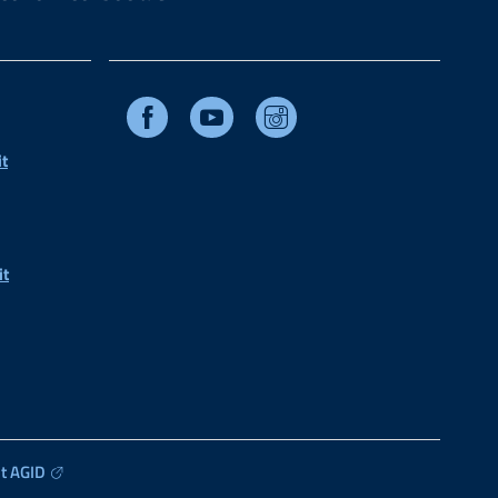
Facebook
Youtube
Instagram
t
it
t AGID