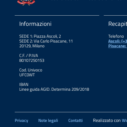
Informazioni
Recapit
SEDE 1: Piazza Ascoli, 2
Telefono
SEDE 2: Via Carlo Pisacane, 11
Ascoli: (
20129, Milano
Pisacane:
C.F. / P.IVA
80107250153
Cod. Univoco
UFC0WT
IBAN
Linee guida AGID. Determina 209/2018
Realizzato con
Privacy
Note legali
Contatti
Wo