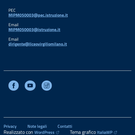
PEC
MIPM050003@pec.istruzione.it
Email
MIPM050003@istruzione.it
Email
dirigente@liceovirgiliomilano.it
Facebook
Youtube
Instagram
Privacy
Note legali
Contatti
Realizzato con
Tema grafico
WordPress
ItaliaWP