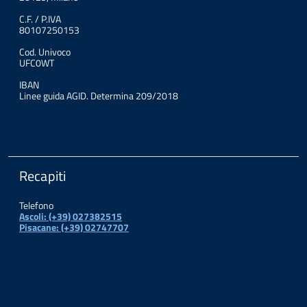
C.F. / P.IVA
80107250153
Cod. Univoco
UFC0WT
IBAN
Linee guida AGID. Determina 209/2018
Recapiti
Telefono
Ascoli: (+39) 027382515
Pisacane: (+39) 02747707