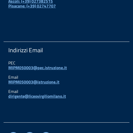
Ascoli: (+39) 027382515
Pisacane: (+39) 02747707
Indirizzi Email
PEC
MIPM050003@pec.istruzione.it
Email
MIPM050003@istruzione.it
Email
dirigente@liceovirgiliomilano.it