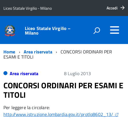
Accedi
Liceo Statale Virgilio - Milano
Liceo Statale Virgilio –
Milano
Home
Area riservata
CONCORSI ORDINARI PER
ESAMI E TITOLI
Area riservata
8 Luglio 2013
CONCORSI ORDINARI PER ESAMI E
TITOLI
Per leggere la circolare:
http://www.istruzione.lombardia.gov.it/protlo8602_13/