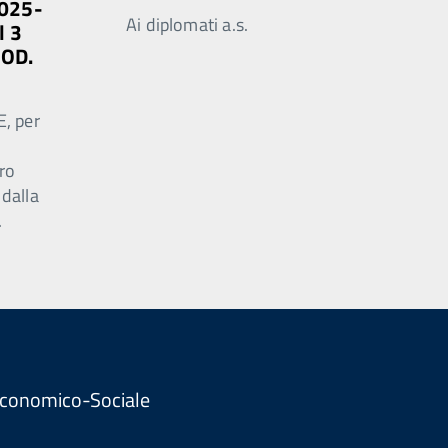
2025-
Ai diplomati a.s.
l 3
MOD.
E, per
ro
 dalla
.
. Economico-Sociale