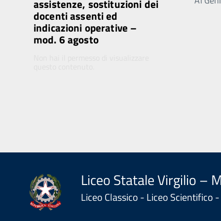
Ai Genit
assistenze, sostituzioni dei
docenti assenti ed
indicazioni operative –
mod. 6 agosto
Non hai il permesso di visualizzare
questo contenuto.
Liceo Statale Virgilio – 
Liceo Classico - Liceo Scientifico