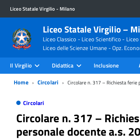
Liceo Statale Virgilio - Milano
Liceo Statale Virgilio – M
Liceo Classico - Liceo Scientifico - Liceo
Liceo delle Scienze Umane - Opz. Econ
Il Virgilio
Didattica
Inclusione
Home
Circolari
Circolare n. 317 – Richiesta ferie
Circolari
Circolare n. 317 – Richies
personale docente a.s. 